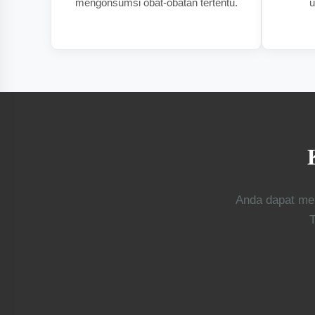
mengonsumsi obat-obatan tertentu.
u
Anda dapat me
T