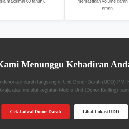
sia maksimal 60 tahun).
memastikan volume darah
aman.
Kami Menunggu Kehadiran And
ndonorkan darah langsung di Unit Donor Darah (UDD) PMI 
oraja atau melalui kegiatan Mobile Unit (Donor Keliling) kam
Cek Jadwal Donor Darah
Lihat Lokasi UDD