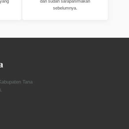
 yang
dan sudah sarapan/makan
sebelumnya.
a
Kabupaten Tana
i.