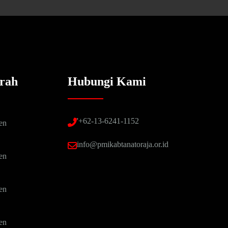
rah
Hubungi Kami
'+62-13-6241-1152
en
info@pmikabtanatoraja.or.id
en
en
en