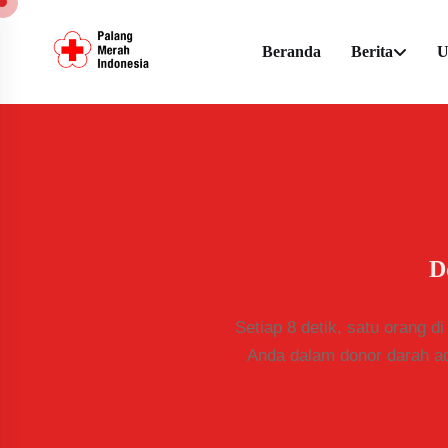
Beranda
Berita
U
D
Setiap 8 detik, satu orang d
Anda dalam donor darah ad