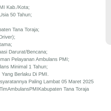
MI Kab./Kota;
Usia 50 Tahun;
paten Tana Toraja;
river);
rtama;
uasi Darurat/bencana;
oman Pelayanan Ambulans PMI;
lans Minimal 1 Tahun;
 Yang Berlaku Di PMI.
syaratannya Paling Lambat 05 Maret 2025
d/TimAmbulansPMIKabupaten Tana Toraja