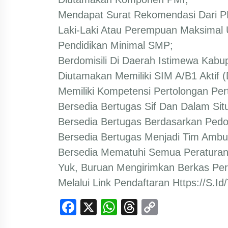
Mendapat Surat Rekomendasi Dari P
Laki-Laki Atau Perempuan Maksimal 
Pendidikan Minimal SMP;
Berdomisili Di Daerah Istimewa Kabu
Diutamakan Memiliki SIM A/B1 Aktif (d
Memiliki Kompetensi Pertolongan Pe
Bersedia Bertugas Sif Dan Dalam Sit
Bersedia Bertugas Berdasarkan Ped
Bersedia Bertugas Menjadi Tim Ambu
Bersedia Mematuhi Semua Peraturan
Yuk, Buruan Mengirimkan Berkas Per
Melalui Link Pendaftaran
Https://s.i
Facebook
X
WhatsApp
Threads
Copy
Link