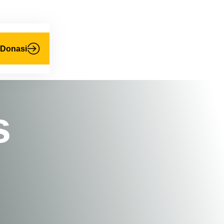
Donasi
s