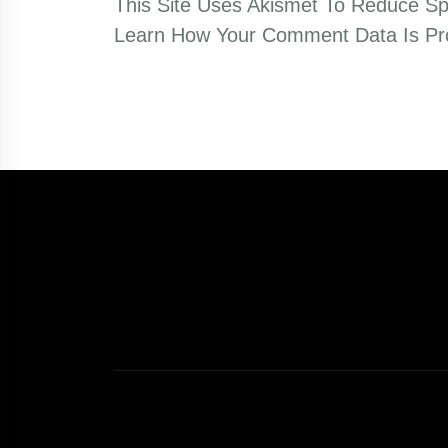
This Site Uses Akismet To Reduce S
Learn How Your Comment Data Is Pr