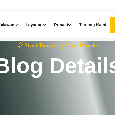
Relawan
Layanan
Donasi
Tentang Kami
Start Donating Poor People
B
l
o
g
D
e
t
a
i
l