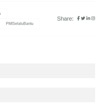
n
Share:
PMISelaluBantu